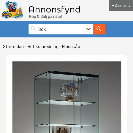
+ Annons
Startsidan
-
Butiksinredning
-
Glasskåp