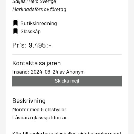
Säljes i Hela Sverige
Marknadsförs av företag
Butiksinredning
Glasskåp
Pris: 9.495:-
Kontakta säljaren
Insänd: 2024-06-24 av Anonym
Skicka mejl
Beskrivning
Monter med 5 glashyllor.
Låsbara glasskjutdörrar.
Köp till reglerbara glashyllor, sidobelysning samt