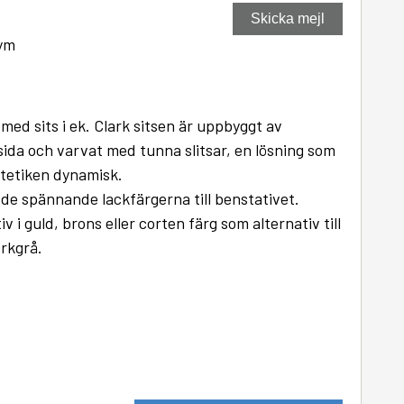
Skicka mejl
ym
ed sits i ek. Clark sitsen är uppbyggt av
 sida och varvat med tunna slitsar, en lösning som
estetiken dynamisk.
de spännande lackfärgerna till benstativet.
v i guld, brons eller corten färg som alternativ till
örkgrå.