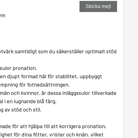
Skicka mejl
ym
fotvärk samtidigt som du säkerställer optimalt stöd
ssulor pronation.
 en djupt formad häl för stabilitet, uppbyggt
ämpning för fotnedsättningen.
män och kvinnor, är dessa inläggssulor tillverkade
l i en lugnande blå färg,
g av stöd och stil.
ade för att hjälpa till att korrigera pronation,
jighet för dina fötter, vrister och knän, vilket