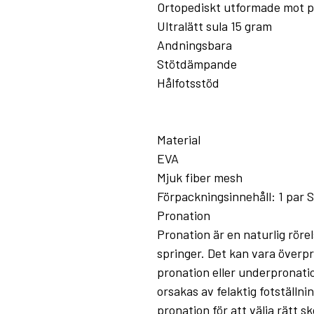
Ortopediskt utformade mot p
Ultralätt sula 15 gram
Andningsbara
Stötdämpande
Hålfotsstöd
Material
EVA
Mjuk fiber mesh
Förpackningsinnehåll: 1 par S
Pronation
Pronation är en naturlig rörels
springer. Det kan vara överpr
pronation eller underpronatio
orsakas av felaktig fotställni
pronation för att välja rätt s