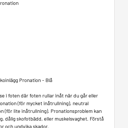
ronation
koinlägg Pronation - Blå
e i foten där foten rullar inåt när du går eller
onation (för mycket inåtrullning), neutral
n (för lite inåtrullning). Pronationsproblem kan
ng, dålig skofotbädd, eller muskelsvaghet. Förstå
kor och undvika skador.