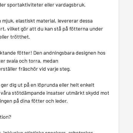
er sportaktiviteter eller vardagsbruk.
mjuk, elastiskt material, levererar dessa
t, vilket gör att du kan stå på fötterna under
ller trötthet.
laluktande fötter! Den andningsbara designen hos
tter svala och torra, medan
täller fräschör vid varje steg.
er dig ut på en löprunda eller helt enkelt
r våra stötdämpande insatser utmärkt skydd mot
ingen på dina fötter och leder.
ation?
r, inklusive atletiska sneakers, arbetsskor,