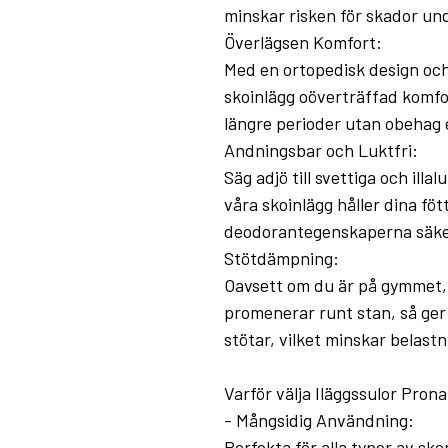
minskar risken för skador und
Överlägsen Komfort:
Med en ortopedisk design och 
skoinlägg oöverträffad komfor
längre perioder utan obehag e
Andningsbar och Luktfri:
Säg adjö till svettiga och il
våra skoinlägg håller dina fö
deodorantegenskaperna säkers
Stötdämpning:
Oavsett om du är på gymmet, g
promenerar runt stan, så ge
stötar, vilket minskar belastn
Varför välja Iläggssulor Pron
- Mångsidig Användning:
Perfekta för alla typer av sko