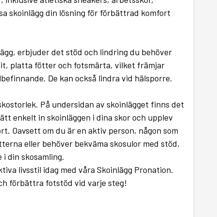
ssa skoinlägg din lösning för förbättrad komfort
ägg, erbjuder det stöd och lindring du behöver
iit, platta fötter och fotsmärta, vilket främjar
lbefinnande. De kan också lindra vid hälsporre.
 skostorlek. På undersidan av skoinlägget finns det
Sätt enkelt in skoinläggen i dina skor och upplev
rt. Oavsett om du är en aktiv person, någon som
fötterna eller behöver bekväma skosulor med stöd,
 i din skosamling.
ktiva livsstil idag med våra Skoinlägg Pronation.
h förbättra fotstöd vid varje steg!