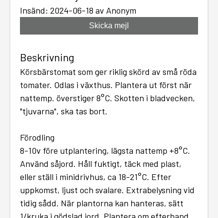
Insänd: 2024-06-18 av Anonym
Skicka mejl
Beskrivning
Körsbärstomat som ger riklig skörd av små röda
tomater. Odlas i växthus. Plantera ut först när
nattemp. överstiger 8°C. Skotten i bladvecken,
"tjuvarna", ska tas bort.
Förodling
8-10v före utplantering, lägsta nattemp +8°C.
Använd såjord. Håll fuktigt, täck med plast,
eller ställ i minidrivhus, ca 18-21°C. Efter
uppkomst, ljust och svalare. Extrabelysning vid
tidig sådd. När plantorna kan hanteras, sätt
1/kruka i gödslad jord. Plantera om efterhand.