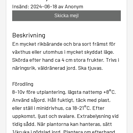
Insänd: 2024-06-18 av Anonym
Skicka mejl
Beskrivning
En mycket rikbärande och bra sort främst för
växthus eller utomhus i mycket skyddat läge.
Skörda efter hand ca 4 cm stora frukter. Trivs i
näringsrik, väldränerad jord. Ska tjuvas.
Förodling
8-10v före utplantering, lägsta nattemp +8°C.
Använd såjord. Håll fuktigt, täck med plast,
eller ställ i minidrivhus, ca 18-21°C. Efter
uppkomst, ljust och svalare. Extrabelysning vid
tidig sådd. När plantorna kan hanteras, sätt
1/kruka i gödslad jord. Plantera om efterhand.