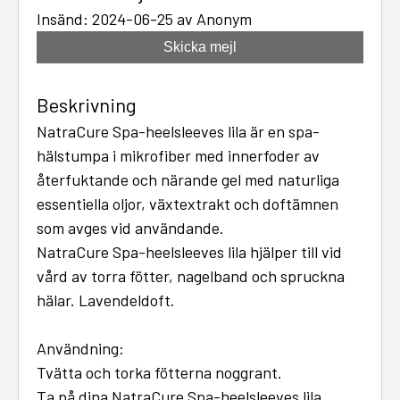
Insänd: 2024-06-25 av Anonym
Skicka mejl
Beskrivning
NatraCure Spa-heelsleeves lila är en spa-
hälstumpa i mikrofiber med innerfoder av
återfuktande och närande gel med naturliga
essentiella oljor, växtextrakt och doftämnen
som avges vid användande.
NatraCure Spa-heelsleeves lila hjälper till vid
vård av torra fötter, nagelband och spruckna
hälar. Lavendeldoft.
Användning:
Tvätta och torka fötterna noggrant.
Ta på dina NatraCure Spa-heelsleeves lila