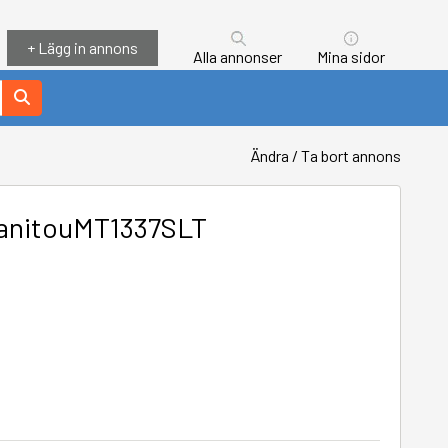
+ Lägg in annons
Alla annonser
Mina sidor
Ändra / Ta bort annons
ManitouMT1337SLT