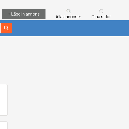
+ Lägg in annons
Alla annonser
Mina sidor