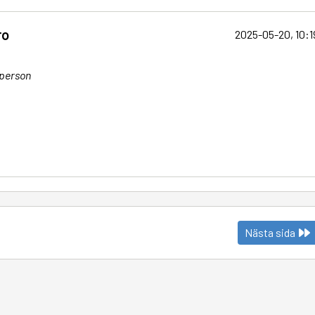
ro
2025-05-20, 10:1
tperson
Nästa sida