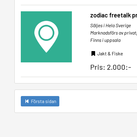
zodiac freetalk p
Säljes i Hela Sverige
Marknadsförs av priva
Finns i uppsala
Jakt & Fiske
Pris: 2.000:-
Första sidan