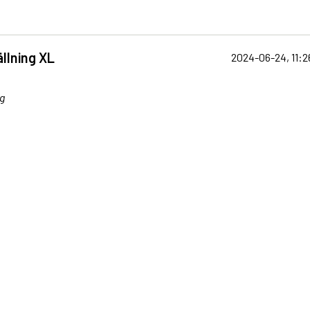
llning XL
2024-06-24, 11:2
g