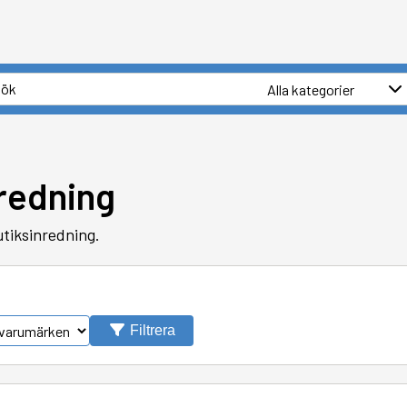
nredning
utiksinredning.
Filtrera