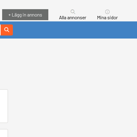
+ Lägg in annons
Alla annonser
Mina sidor