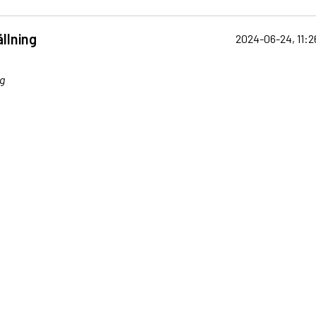
llning
2024-06-24, 11:2
g