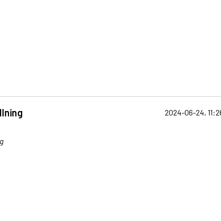
llning
2024-06-24, 11:2
g