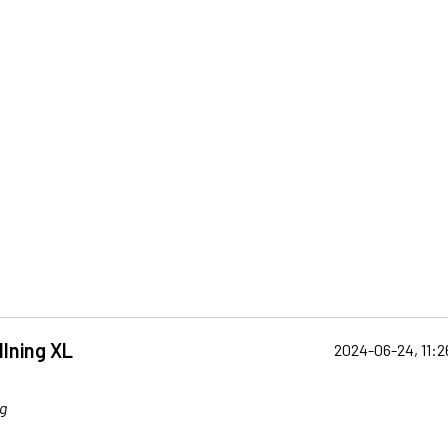
llning XL
2024-06-24, 11:2
g